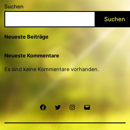
Suchen
Suchen
Neueste Beiträge
Neueste Kommentare
Es sind keine Kommentare vorhanden.
Facebook
Twitter
Instagram
E-
Mail