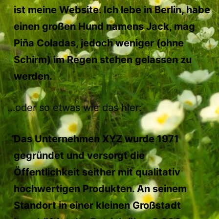
ist meine Website. Ich lebe in Berlin, habe
einen großen Hund namens Jack, mag
Piña Coladas, jedoch weniger (ohne
Schirm) im Regen stehen gelassen zu
werden.
…oder so etwas wie das hier:
Das Unternehmen XYZ wurde 1971
gegründet und versorgt die
Öffentlichkeit seither mit qualitativ
hochwertigen Produkten. An seinem
Standort in einer kleinen Großstadt