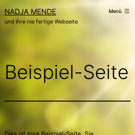
Zum
NADJA MENDE
Menü
Inhalt
und ihre nie fertige Webseite
springen
Beispiel-Seite
Dies ist eine Beispiel-Seite. Sie