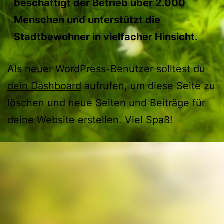
beschäftigt der Betrieb über 2.000
Menschen und unterstützt die
Stadtbewohner in vielfacher Hinsicht.
Als neuer WordPress-Benutzer solltest du
dein Dashboard
aufrufen, um diese Seite zu
löschen und neue Seiten und Beiträge für
deine Website erstellen. Viel Spaß!