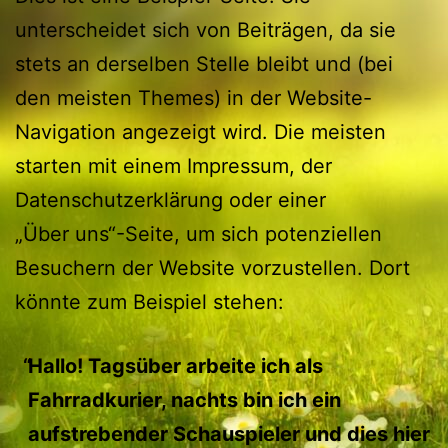
unterscheidet sich von Beiträgen, da sie
stets an derselben Stelle bleibt und (bei
den meisten Themes) in der Website-
Navigation angezeigt wird. Die meisten
starten mit einem Impressum, der
Datenschutzerklärung oder einer
„Über uns“-Seite, um sich potenziellen
Besuchern der Website vorzustellen. Dort
könnte zum Beispiel stehen:
Hallo! Tagsüber arbeite ich als
Fahrradkurier, nachts bin ich ein
aufstrebender Schauspieler und dies hier